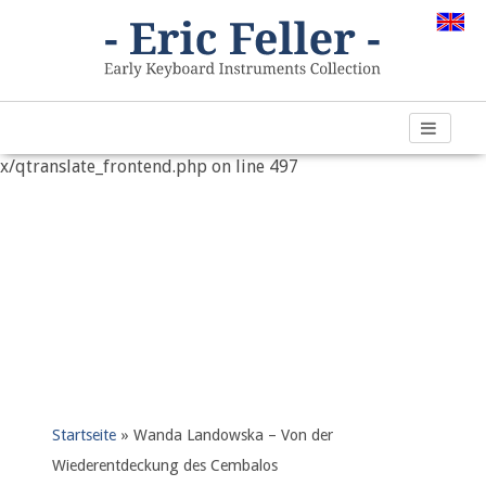
Warning
: "continue" targeting switch is equivalent to "break".
Did you mean to use "continue 2"? in
/var/www/vhosts/h266891.web67.alfahosting-
server.de/html/wp-content/plugins/qtranslate-
x/qtranslate_frontend.php
on line
497
Startseite
»
Wanda Landowska – Von der
Wiederentdeckung des Cembalos