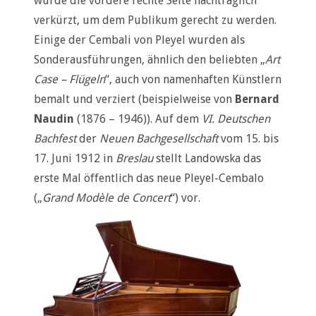
wurde die vordere rechte Seite nachträglich
verkürzt, um dem Publikum gerecht zu werden.
Einige der Cembali von Pleyel wurden als
Sonderausführungen, ähnlich den beliebten „
Art
Case – Flügeln
“, auch von namenhaften Künstlern
bemalt und verziert (beispielweise von
Bernard
Naudin
(1876 – 1946)). Auf dem
VI. Deutschen
Bachfest
der
Neuen Bachgesellschaft
vom 15. bis
17. Juni 1912 in
Breslau
stellt Landowska das
erste Mal öffentlich das neue Pleyel-Cembalo
(„
Grand Modèle de Concert
“) vor.