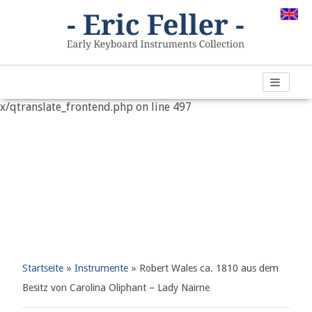
Warning
: "continue" targeting switch is equivalent to "break".
Did you mean to use "continue 2"? in
/var/www/vhosts/h266891.web67.alfahosting-
server.de/html/wp-content/plugins/qtranslate-
x/qtranslate_frontend.php
on line
497
Startseite
»
Instrumente
»
Robert Wales ca. 1810 aus dem
Besitz von Carolina Oliphant – Lady Nairne