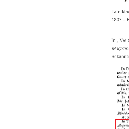
Tafelkla
1803 – E
In „
The 
Magazine
Bekannt