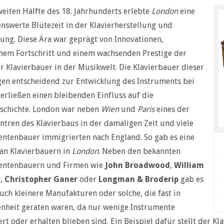
weiten Hälfte des 18. Jahrhunderts erlebte
London
eine
swerte Blütezeit in der Klavierherstellung und
ung. Diese Ära war geprägt von Innovationen,
hem Fortschritt und einem wachsenden Prestige der
 Klavierbauer in der Musikwelt. Die Klavierbauer dieser
gen entscheidend zur Entwicklung des Instruments bei
erließen einen bleibenden Einfluss auf die
schichte. London war neben
Wien
und
Paris
eines der
tren des Klavierbaus in der damaligen Zeit und viele
ntenbauer immigrierten nach England. So gab es eine
 an Klavierbauern in
London
. Neben den bekannten
entenbauern und Firmen wie
John Broadwood
,
William
t
,
Christopher Ganer
oder
Longman & Broderip
gab es
uch kleinere Manufakturen oder solche, die fast in
nheit geraten waren, da nur wenige Instrumente
rt oder erhalten blieben sind. Ein Beispiel dafür stellt der K