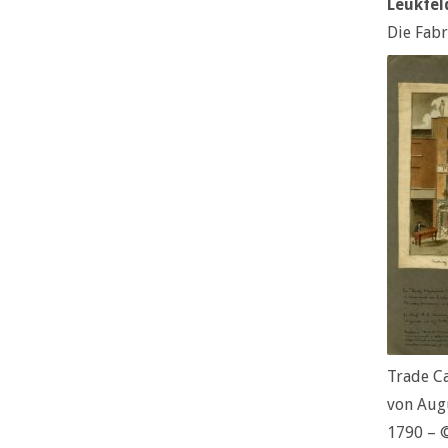
Leukfel
Die Fabr
Trade Ca
von Augu
1790 – ©