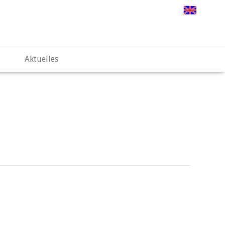
.web67.alfahosting-server.de/html/wp-
Aktuelles