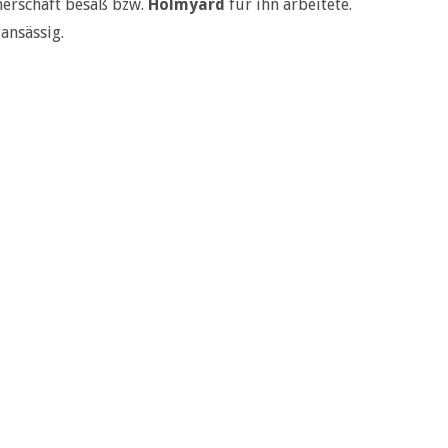
nerschaft besaß bzw.
Holmyard
für ihn arbeitete.
ansässig.