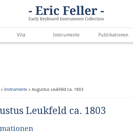
. Did you mean to use "continue 2"? in
/var/www/vhosts/h266891
e
497
Vita
Instrumente
Publikationen
»
Instrumente
»
Augustus Leukfeld ca. 1803
ustus Leukfeld ca. 1803
rmationen