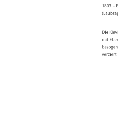
1803 – E
(Laubsä
Die Klav
mit Eben
bezogen.
verziert