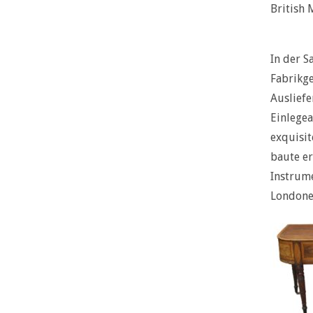
British
In der 
Fabrikge
Ausliefe
Einlegea
exquisit
baute er
Instrume
Londoner