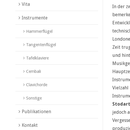
Vita
In der z
bemerken
Instrumente
Entwickl
technisc
Hammerflügel
Londoner
Tangentenflügel
Zeit tru
und hint
Tafelklaviere
Musikge
Hauptzen
Cembali
Instrume
Clavichorde
Vielzahl
Instrum
Sonstige
Stodar
Publikationen
jedoch a
Vergesse
Kontakt
produzie