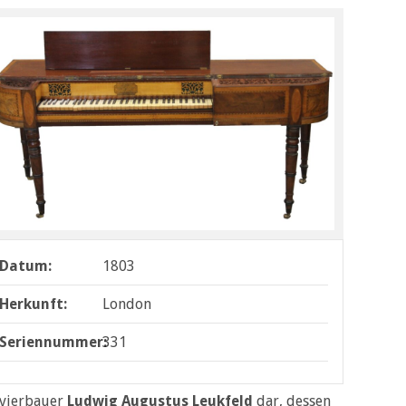
Datum:
1803
Herkunft:
London
Seriennummer:
331
lavierbauer
Ludwig
Augustus Leukfeld
dar, dessen