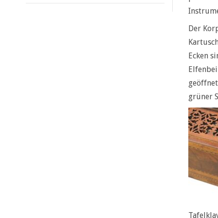
Instrume
Der Korp
Kartusch
Ecken si
Elfenbei
geöffnet
grüner 
Tafelkla