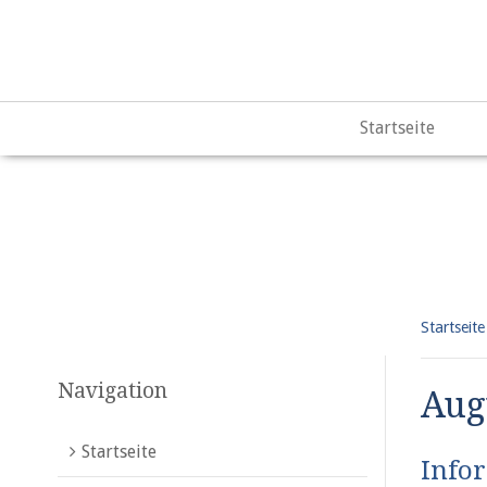
Warning
: "continue" targeting switch is equivalent to "break"
content/plugins/qtranslate-x/qtranslate_frontend.php
on lin
Startseite
Startseite
Navigation
Aug
Startseite
Info