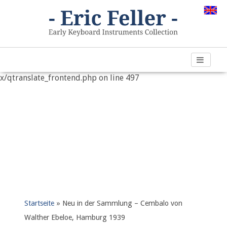
Warning
: "continue" targeting switch is equivalent to "break".
Did you mean to use "continue 2"? in
/var/www/vhosts/h266891.web67.alfahosting-
server.de/html/wp-content/plugins/qtranslate-
x/qtranslate_frontend.php
on line
497
Startseite
»
Neu in der Sammlung – Cembalo von
Walther Ebeloe, Hamburg 1939