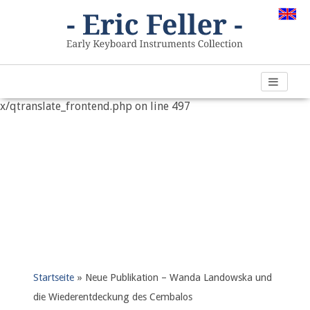
Warning
: "continue" targeting switch is equivalent to "break".
Did you mean to use "continue 2"? in
/var/www/vhosts/h266891.web67.alfahosting-
server.de/html/wp-content/plugins/qtranslate-
x/qtranslate_frontend.php
on line
497
Startseite
»
Neue Publikation – Wanda Landowska und
die Wiederentdeckung des Cembalos