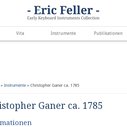
. Did you mean to use "continue 2"? in
/var/www/vhosts/h266891
e
497
Vita
Instrumente
Publikationen
»
Instrumente
»
Christopher Ganer ca. 1785
istopher Ganer ca. 1785
rmationen