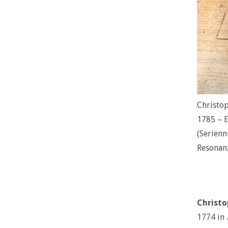
Christop
1785 – E
(Serien
Resonan
Christo
1774 in