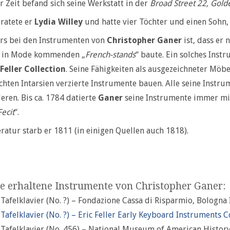
r Zeit befand sich seine Werkstatt in der
Broad Street 22, Gold
ratete er
Lydia Willey
und hatte vier Töchter und einen Sohn, 
rs bei den Instrumenten von
Christopher Ganer
ist, dass er 
 in Mode kommenden „
French-stands
“ baute. Ein solches Inst
 Feller Collection
. Seine Fähigkeiten als ausgezeichneter Möb
hten Intarsien verzierte Instrumente bauen. Alle seine Instrum
ren. Bis ca. 1784 datierte
Ganer
seine Instrumente immer mit 
Fecit
“.
eratur starb er 1811 (in einigen Quellen auch 1818).
e erhaltene Instrumente von Christopher Ganer:
 Tafelklavier (No. ?) – Fondazione Cassa di Risparmio, Bologna 
 Tafelklavier (No. ?) – Eric Feller Early Keyboard Instruments 
 Tafelklavier (No. 456) – National Museum of American Histor