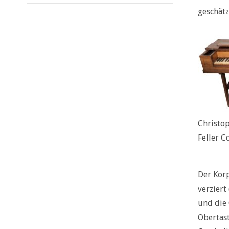
geschätz
Christop
Feller C
Der Korp
verziert
und die 
Obertast