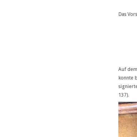
Das Vors
Auf dem
konnte b
signiert
137).