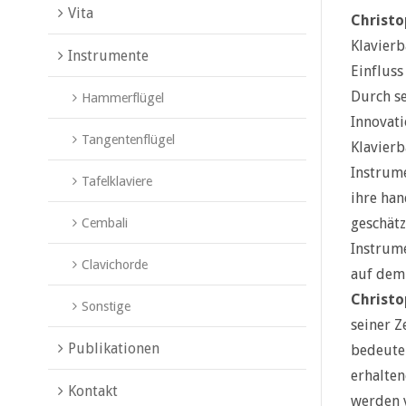
Vita
Christo
Klavierb
Instrumente
Einfluss
Durch se
Hammerflügel
Innovat
Tangentenflügel
Klavierb
Instrume
Tafelklaviere
ihre han
geschätz
Cembali
Instrume
Clavichorde
auf dem 
Christo
Sonstige
seiner Z
Publikationen
bedeuten
erhalte
Kontakt
werden 