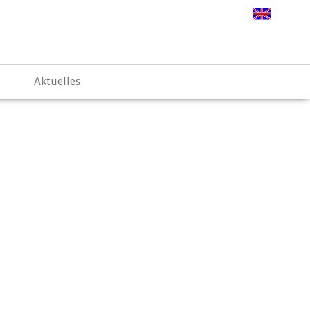
.web67.alfahosting-server.de/html/wp-
Aktuelles