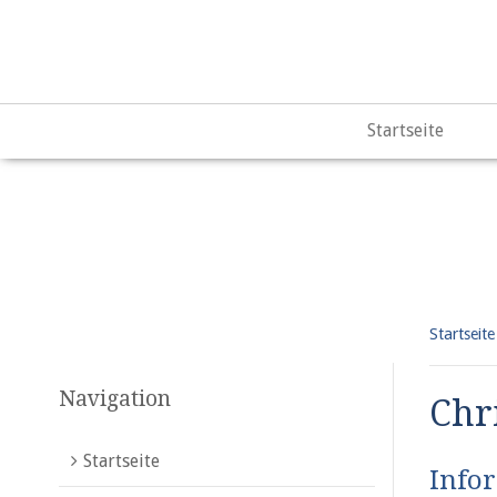
Warning
: "continue" targeting switch is equivalent to "break"
content/plugins/qtranslate-x/qtranslate_frontend.php
on lin
Startseite
Startseite
Navigation
Chr
Startseite
Info