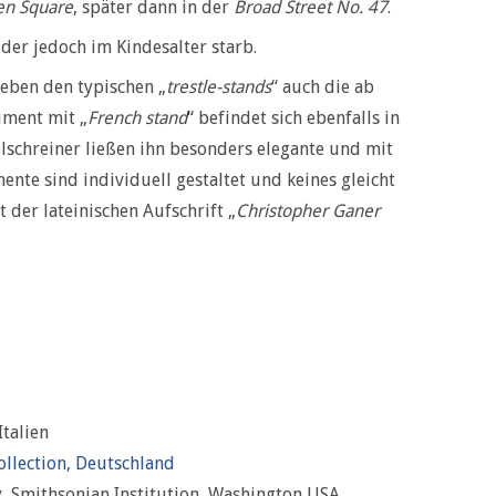
en Square
, später dann in der
Broad Street No. 47
.
der jedoch im Kindesalter starb.
neben den typischen „
trestle-stands
“ auch die ab
rument mit „
French stand
“ befindet sich ebenfalls in
elschreiner ließen ihn besonders elegante und mit
ente sind individuell gestaltet und keines gleicht
der lateinischen Aufschrift „
Christopher Ganer
Italien
Collection, Deutschland
y, Smithsonian Institution, Washington USA