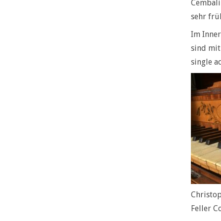
Cembali 
sehr frü
Im Inner
sind mit
single a
Christop
Feller C