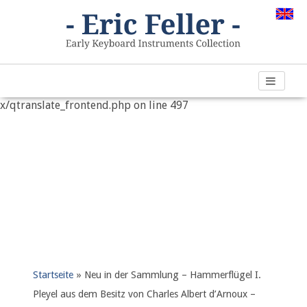
Warning
: "continue" targeting switch is equivalent to "break".
Did you mean to use "continue 2"? in
/var/www/vhosts/h266891.web67.alfahosting-
server.de/html/wp-content/plugins/qtranslate-
x/qtranslate_frontend.php
on line
497
Startseite
»
Neu in der Sammlung – Hammerflügel I.
Pleyel aus dem Besitz von Charles Albert d’Arnoux –